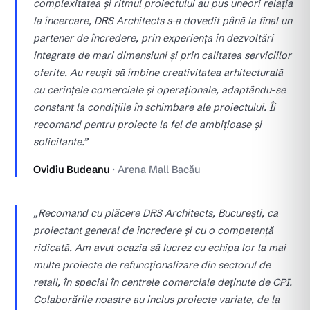
complexitatea și ritmul proiectului au pus uneori relația
la încercare, DRS Architects s-a dovedit până la final un
partener de încredere, prin experiența în dezvoltări
integrate de mari dimensiuni și prin calitatea serviciilor
oferite. Au reușit să îmbine creativitatea arhitecturală
cu cerințele comerciale și operaționale, adaptându-se
constant la condițiile în schimbare ale proiectului. Îi
recomand pentru proiecte la fel de ambițioase și
solicitante.”
Ovidiu Budeanu
· Arena Mall Bacău
„Recomand cu plăcere DRS Architects, București, ca
proiectant general de încredere și cu o competență
ridicată. Am avut ocazia să lucrez cu echipa lor la mai
multe proiecte de refuncționalizare din sectorul de
retail, în special în centrele comerciale deținute de CPI.
Colaborările noastre au inclus proiecte variate, de la