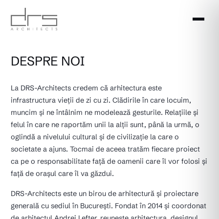
DESPRE NOI
La DRS-Architects credem că arhitectura este
infrastructura vieții de zi cu zi. Clădirile în care locuim,
muncim și ne întâlnim ne modelează gesturile. Relațiile și
felul în care ne raportăm unii la alții sunt, până la urmă, o
oglindă a nivelului cultural și de civilizație la care o
societate a ajuns. Tocmai de aceea tratăm fiecare proiect
ca pe o responsabilitate față de oamenii care îl vor folosi și
față de orașul care îl va găzdui.
DRS-Architects este un birou de arhitectură și proiectare
generală cu sediul în București. Fondat în 2014 și coordonat
de arhitectul Andrei Lefter, reunește arhitectura, designul