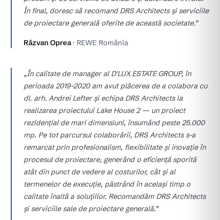
În final, doresc să recomand DRS Architects și serviciile
de proiectare generală oferite de această societate.”
Răzvan Oprea
· REWE România
„În calitate de manager al D'LUX ESTATE GROUP, în
perioada 2019–2020 am avut plăcerea de a colabora cu
dl. arh. Andrei Lefter și echipa DRS Architects la
realizarea proiectului Lake House 2 — un proiect
rezidențial de mari dimensiuni, însumând peste 25.000
mp. Pe tot parcursul colaborării, DRS Architects s-a
remarcat prin profesionalism, flexibilitate și inovație în
procesul de proiectare, generând o eficiență sporită
atât din punct de vedere al costurilor, cât și al
termenelor de execuție, păstrând în același timp o
calitate înaltă a soluțiilor. Recomandăm DRS Architects
și serviciile sale de proiectare generală.”