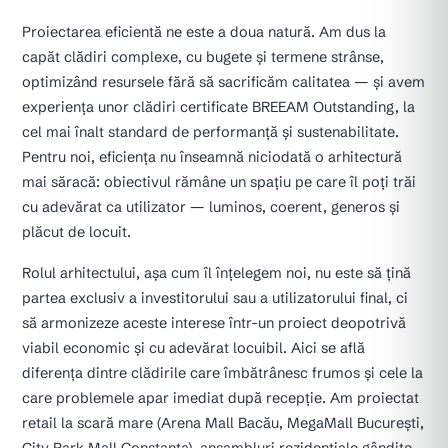
Proiectarea eficientă ne este a doua natură. Am dus la
capăt clădiri complexe, cu bugete și termene strânse,
optimizând resursele fără să sacrificăm calitatea — și avem
experiența unor clădiri certificate BREEAM Outstanding, la
cel mai înalt standard de performanță și sustenabilitate.
Pentru noi, eficiența nu înseamnă niciodată o arhitectură
mai săracă: obiectivul rămâne un spațiu pe care îl poți trăi
cu adevărat ca utilizator — luminos, coerent, generos și
plăcut de locuit.
Rolul arhitectului, așa cum îl înțelegem noi, nu este să țină
partea exclusiv a investitorului sau a utilizatorului final, ci
să armonizeze aceste interese într-un proiect deopotrivă
viabil economic și cu adevărat locuibil. Aici se află
diferența dintre clădirile care îmbătrânesc frumos și cele la
care problemele apar imediat după recepție. Am proiectat
retail la scară mare (Arena Mall Bacău, MegaMall București,