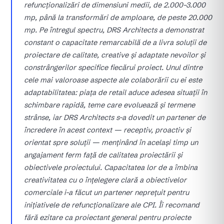
refuncționalizări de dimensiuni medii, de 2.000–3.000
mp, până la transformări de amploare, de peste 20.000
mp. Pe întregul spectru, DRS Architects a demonstrat
constant o capacitate remarcabilă de a livra soluții de
proiectare de calitate, creative și adaptate nevoilor și
constrângerilor specifice fiecărui proiect. Unul dintre
cele mai valoroase aspecte ale colaborării cu ei este
adaptabilitatea: piața de retail aduce adesea situații în
schimbare rapidă, teme care evoluează și termene
strânse, iar DRS Architects s-a dovedit un partener de
încredere în acest context — receptiv, proactiv și
orientat spre soluții — menținând în același timp un
angajament ferm față de calitatea proiectării și
obiectivele proiectului. Capacitatea lor de a îmbina
creativitatea cu o înțelegere clară a obiectivelor
comerciale i-a făcut un partener neprețuit pentru
inițiativele de refuncționalizare ale CPI. Îi recomand
fără ezitare ca proiectant general pentru proiecte