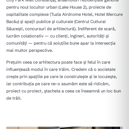
City Park Mall Constanța), ansambluri rezidențiale gândite
pentru noul locuitor urban (Lake House 2), proiecte de
ospitalitate complexe (Tuzla Airdrome Hotel, Hotel Mercure
Bacău) și spații publice și culturale (Centrul Cultural
Săucești, concursuri de arhitectură). Indiferent de scară,
lucrăm colaborativ — cu clienți, ingineri, autorități și
comunități — pentru că soluțiile bune apar la intersecția
mai multor perspective.
Prețuim ceea ce arhitectura poate face și felul în care
influențează modul în care trăim. Credem că o societate
crește prin spațiile pe care le construiește și le locuiește,
iar contribuția pe care ne-o asumăm este să ridicăm,
proiect cu proiect, ștacheta a ceea ce înseamnă un loc bun
de trăit.