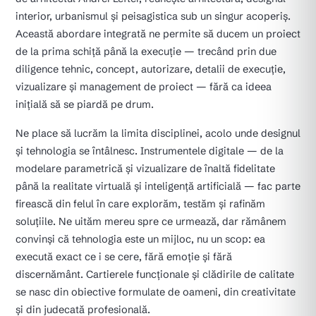
interior, urbanismul și peisagistica sub un singur acoperiș.
Această abordare integrată ne permite să ducem un proiect
de la prima schiță până la execuție — trecând prin due
diligence tehnic, concept, autorizare, detalii de execuție,
vizualizare și management de proiect — fără ca ideea
inițială să se piardă pe drum.
Ne place să lucrăm la limita disciplinei, acolo unde designul
și tehnologia se întâlnesc. Instrumentele digitale — de la
modelare parametrică și vizualizare de înaltă fidelitate
până la realitate virtuală și inteligență artificială — fac parte
firească din felul în care explorăm, testăm și rafinăm
soluțiile. Ne uităm mereu spre ce urmează, dar rămânem
convinși că tehnologia este un mijloc, nu un scop: ea
execută exact ce i se cere, fără emoție și fără
discernământ. Cartierele funcționale și clădirile de calitate
se nasc din obiective formulate de oameni, din creativitate
și din judecată profesională.