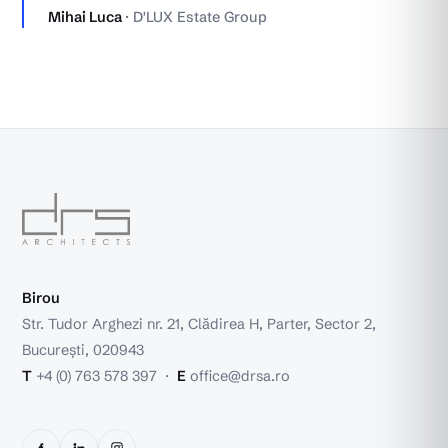
Mihai Luca
· D'LUX Estate Group
Birou
Str. Tudor Arghezi nr. 21, Clădirea H, Parter, Sector 2,
București, 020943
T
+4 (0) 763 578 397
·
E
office@drsa.ro