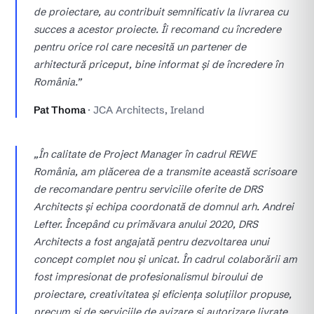
de proiectare, au contribuit semnificativ la livrarea cu
succes a acestor proiecte. Îi recomand cu încredere
pentru orice rol care necesită un partener de
arhitectură priceput, bine informat și de încredere în
România.”
Pat Thoma
· JCA Architects, Ireland
„În calitate de Project Manager în cadrul REWE
România, am plăcerea de a transmite această scrisoare
de recomandare pentru serviciile oferite de DRS
Architects și echipa coordonată de domnul arh. Andrei
Lefter. Începând cu primăvara anului 2020, DRS
Architects a fost angajată pentru dezvoltarea unui
concept complet nou și unicat. În cadrul colaborării am
fost impresionat de profesionalismul biroului de
proiectare, creativitatea și eficiența soluțiilor propuse,
precum și de serviciile de avizare și autorizare livrate.